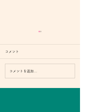
コメント
コメントを追加…
Mother's Day2022 エッセ
Mother's Day
イ⑦
イ⑨