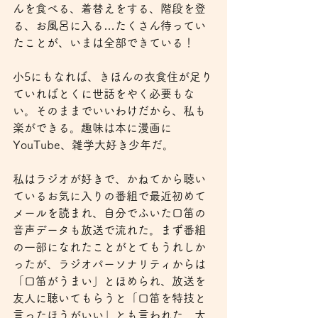
んを食べる、着替えをする、階段を登
る、お風呂に入る…たくさん待ってい
たことが、いまは全部できている！
小5にもなれば、きほんの衣食住が足り
ていればとくに世話をやく必要もな
い。そのままでいいわけだから、私も
楽ができる。趣味は本に漫画に
YouTube、雑学大好き少年だ。
私はラジオが好きで、かねてから聴い
ているお気に入りの番組で最近初めて
メールを読まれ、自分でふいた口笛の
音声データも放送で流れた。まず番組
の一部になれたことがとてもうれしか
ったが、ラジオパーソナリティからは
「口笛がうまい」とほめられ、放送を
友人に聴いてもらうと「口笛を特技と
言ったほうがいい」とも言われた。大