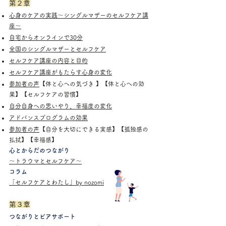
第２章
心身のケアの実践〜シングルマザーのセルフケア講
座〜
自宅からオンラインで30分
全国のシングルマザーとセルフケア
セルフケア講座の内容と目的
セルフケア講座がもたらす心身の変化
参加者の声
【体と心への気づき 】【体と心への効
果】【セルフケアの習慣】
自分自身への思いやり、幸福度の変化
アドバンスプログラムの効果
参加者の声
【自分を大切にできる実感】【孤独感の
払拭】【幸福感】
心とからだのつながり
〜トラウマとセルフケア〜
コラム
「セルフケアとわたし」by nozomi
第３章
つながりとピアサポート