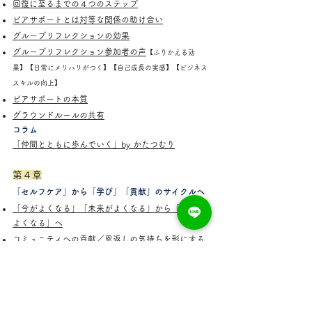
回復に至るまでの４つのステップ
ピアサポートとは対等な関係の助け合い
グループリフレクションの効果
グループリフレクション参加者の声
【ふりかえる効
果】【日常にメリハリがつく】【自己成長の実感】【ビジネス
スキルの向上】
ピアサポートの本質
グラウンドルールの共有
コラム
「仲間とともに歩んでいく」by かたつむり
第４章
「セルフケア」から「学び」「貢献」のサイクルへ
「今がよくなる」「未来がよくなる」から「社会が
よくなる」へ
コミュニティへの貢献／恩返しの気持ちを形にする
喜び
安心できるコミュニティで自分のできることをする
支援活動の現場で貢献の機会をつくる
職場と家庭以外の第３の場を持つ効果