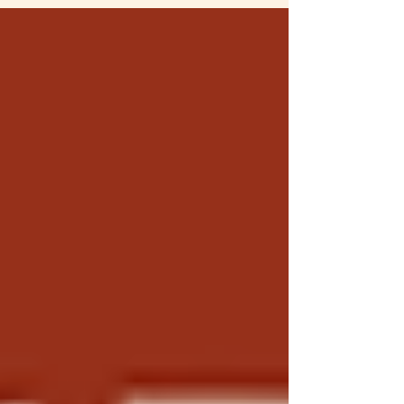
のドアごしに、息子が声をかける。 「今か
ら塾に行ってくるね」 「分かった。頑張っ
てきてね」 「ママも仕事頑張れよ！」...