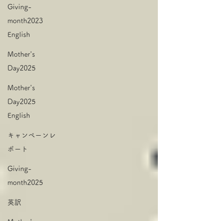
Giving-
month2023
English
Mother's
Day2025
Mother's
Day2025
English
キャンペーンレ
ポート
Giving-
month2025
英訳