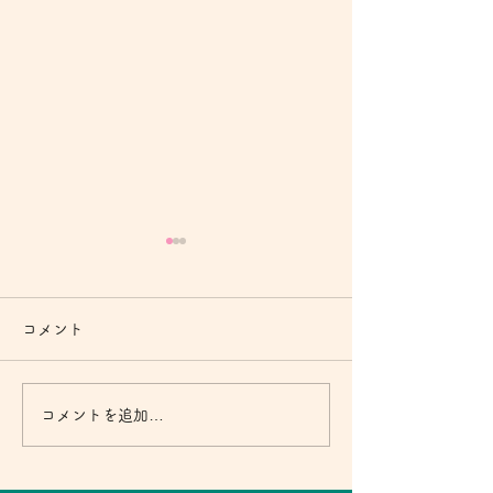
コメント
コメントを追加…
寄付月間キャンペーン
寄付月間キャン
2021 企画レポート
2021 エッセイ