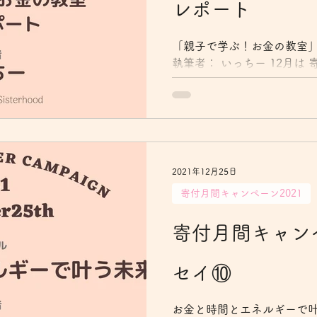
レポート
「親子で学ぶ！お金の教室」
執筆者： いっちー 12月は
シスターフッドも 寄付月間
ます。そんな「寄付月間」
ぶ！お金の教室」12/5日曜日
2021年12月25日
寄付月間キャンペーン2021
寄付月間キャンペ
セイ⑩
お金と時間とエネルギーで叶