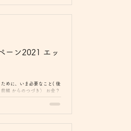
を考えるのは好きではなく
ーン2021 エッ
ために、いま必要なこと( 後
（ 前編 からのつづき） お金？
思っていた頃から、さまざま
行かなくなってきた！さてど
を前回のエッセイで執筆しま