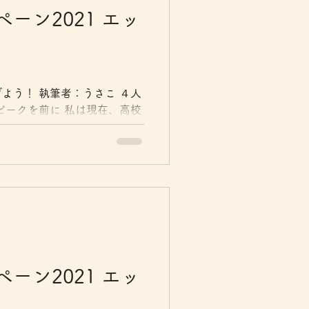
ーン2021 エッ
よう！ 執筆者：うさこ ４人
ピークを前に 私は現在、高校
男の子４人を育てています。
校受験、三男の中学受験が近
クを迎えようとしています。
ーン2021 エッ