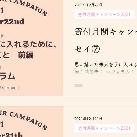
2021年12月22日
寄付月間キャンペーン2021
寄付月間キャンペ
セイ⑦
思い描いた未来を手に入れる
編 ) 執筆者： マジョラム 
と思っていた頃 子どもが小
りながらの子育て。シング
仕事も子育ても、一人で抱
お金に...
2021年12月21日
寄付月間キャンペーン2021