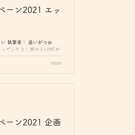
ーン2021 エッ
い 執筆者： 追いがつお
っていたよ」姉からLINEが
んでいるマンションの一室が
、いいな」私の返信。 そこか
合わせをし、翌日には担当者
ーン2021 企画