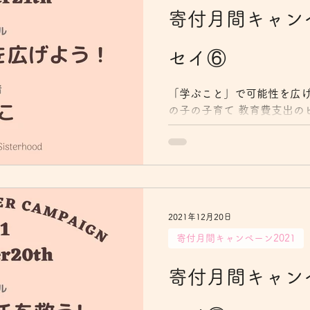
寄付月間キャンペ
セイ⑥
「学ぶこと」で可能性を広げ
の子の子育て 教育費支出の
３年生を筆頭に３歳違いの
長男の大学受験、二男の高
づく中、教育費支出のピー
そんなタイミン...
2021年12月20日
寄付月間キャンペーン2021
寄付月間キャンペ