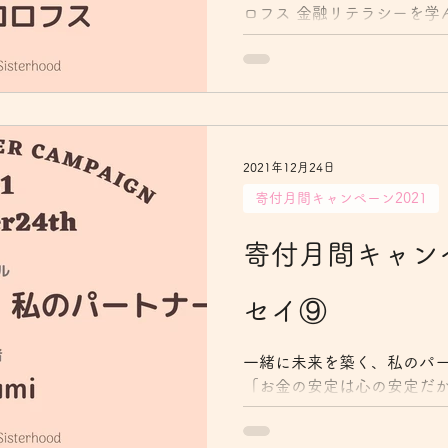
ロフス 金融リテラシーを学
られなかった 元パートナー
関する書籍を渡され、私は
とをしていました。何度も
知るものが資本主...
2021年12月24日
寄付月間キャンペーン2021
寄付月間キャンペ
セイ⑨
一緒に未来を築く、私のパートナ
「お金の安定は心の安定だ
で発言したのだと、息子が
れた。中学生なのに、我が