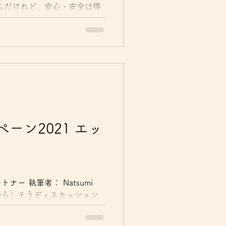
んだけれど、安心・安全は得
と同居しているとき、お金に
それを読み要旨をまとめるこ
再提出し「資本主義の原理を
ーン2021 エッ
ー 執筆者： Natsumi
から」そうディスカッション
学校でのできごとを話してく
子ながらしっかりしている。