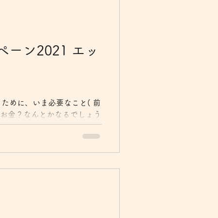
ーン2021 エッ
ために、いま必要なこと( 前
1. お金？なんとかなるでしょう
さいうちは、実家の助けを借
ルマザーではありましたが、
え込まずにすむ状況でした。