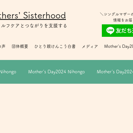
hers’ Sisterhood
＼シングルマザー
情報をお届
セルフケアとつながりを支援する
の声
団体概要
ひとり親けんこう白書
メディア
Mother's Day2
Nihongo
Mother's Day2024 Nihongo
Mother's Day2024
マザーの皆さんへ
セルフケア
Giving-month2024 Englis
寄付月間キャンペーン2021
Mother's Day2022
寄付月間