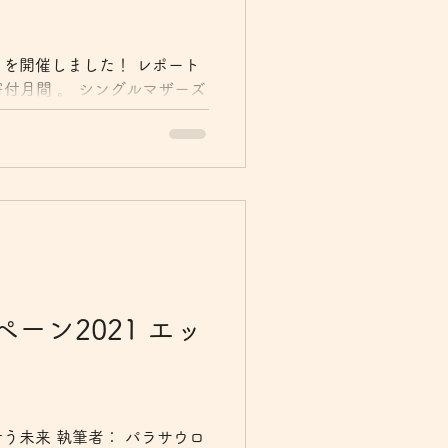
を開催しました！ レポート
 寄付月間 。 シングルマザーズ
の賛同パートナー になってい
特別企画として「親子で学
の朝に開催しました。...
ーン2021 エッ
う未来 執筆者： パラサウロ