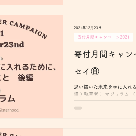
私はというと、お金のこと
て、どちらかと...
2021年12月23日
寄付月間キャンペーン2021
寄付月間キャンペ
セイ⑧
思い描いた未来を手に入れる
編 ) 執筆者： マジョラム 
なんとかなるでしょう〜と
な状況の変化から、そうは
うする？というところまで
した。そ...