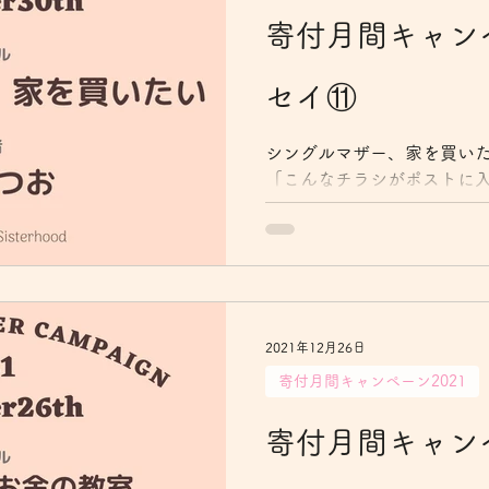
寄付月間キャンペ
セイ⑪
シングルマザー、家を買いた
「こんなチラシがポストに入
来たのが、数日前。姉の住
売りに出されていた。 「え
らすぐに不動産会社へ問い
と話をして、ロ...
2021年12月26日
寄付月間キャンペーン2021
寄付月間キャンペ