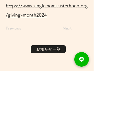
https://www.singlemomssisterhood.org
/giving-month2024
Previous
Next
お知らせ一覧