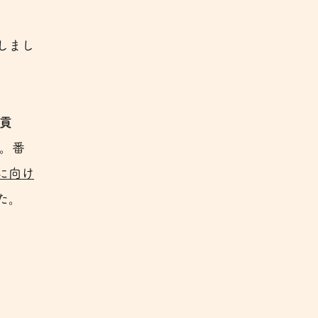
しまし
貢
。番
に向け
た。