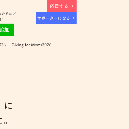
応援する
のための／
サポーターになる
け
026
Giving for Moms2026
、に
た。