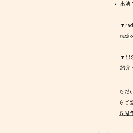
出演コ
▼r
rad
▼出
紹介
ただい
らご
５周