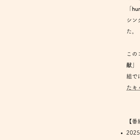
「
hu
シン
た。
この
献」
組で
たキ
【番
202