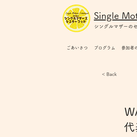
Single Mot
シングルマザー
の
ごあいさつ
プログラム
参加者
< Back
W
代