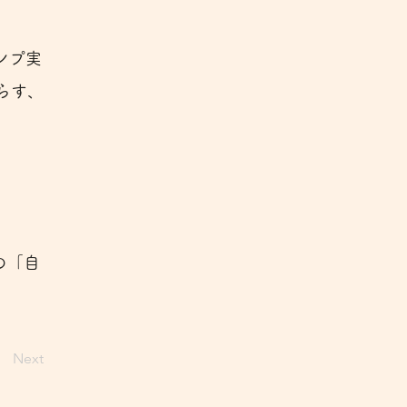
ンプ実
らす、
の「自
。
Next