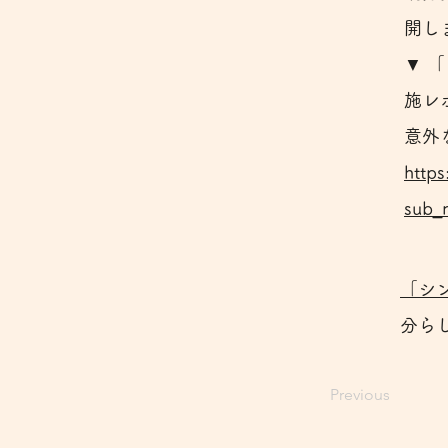
開し
▼ 
施レ
意外
http
sub_
「シ
分ら
Previous