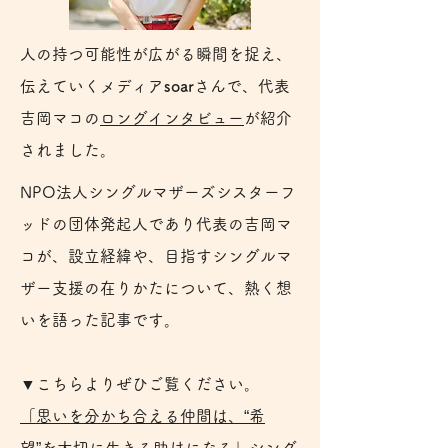
人の持つ可能性が広がる瞬間を捉え、
伝えていくメディア
soar
さんで、
代表
吉岡マコの
ロングインタビュー
が紹介
されました。
NPO法人シングルマザーズシスターフ
ッドの団体発起人であり代表の吉岡マ
コが、設立経緯や、目指すシングルマ
ザー支援の在りかたについて、熱く想
いを語った記事です。
▼こちらよりぜひご覧ください。
「思いを分かち合える仲間は、“希