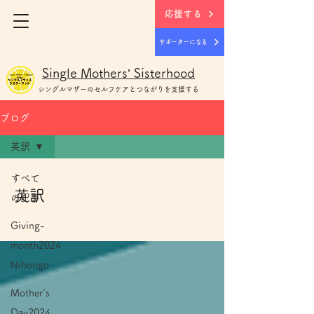
応援する
サポーターになる
Single Mothers’ Sisterhood
シングルマザー
のセルフケアとつながりを支援する
ブログ
英訳
すべて
英訳
の記事
Giving-
month2024
Nihongo
Mother's
Day2024